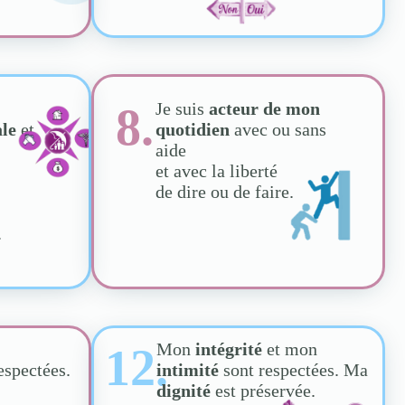
Je suis
acteur de mon
8.
ale
et
quotidien
avec ou sans
aide
et avec la liberté
de dire ou de faire.
.
Mon
intégrité
et mon
12.
espectées.
intimité
sont respectées. Ma
dignité
est préservée.