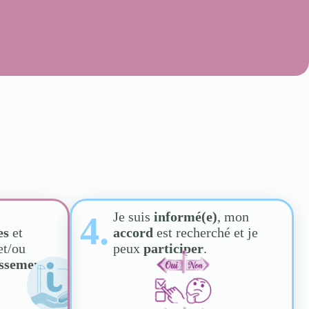
Je suis
informé(e)
, mon
4.
es
et
accord
est recherché et je
et/ou
peux
participer
.
issement