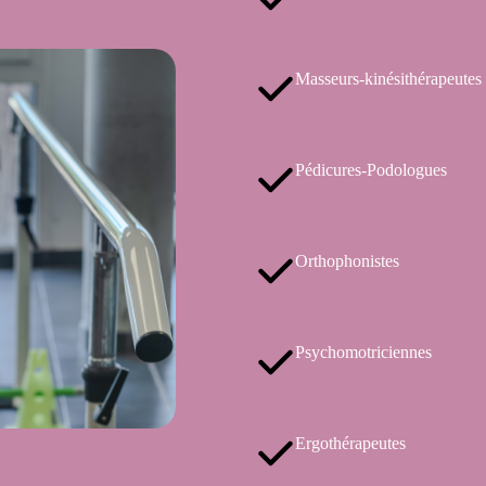
Masseurs-kinésithérapeutes
Pédicures-Podologues
Orthophonistes
Psychomotriciennes
Ergothérapeutes