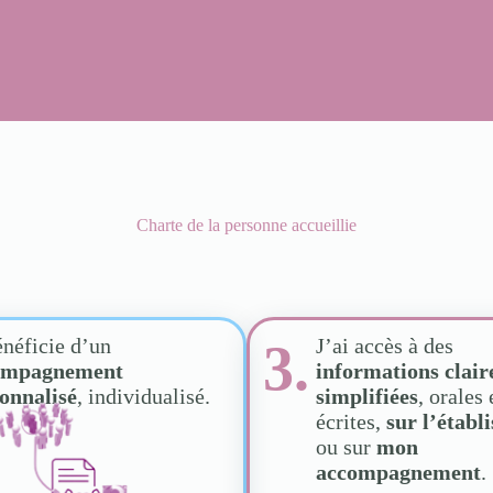
Charte de la personne accueillie
énéficie d’un
J’ai accès à des
3.
ompagnement
informations clair
onnalisé
, individualisé.
simplifiées
, orales 
écrites,
sur l’établ
ou sur
mon
accompagnement
.