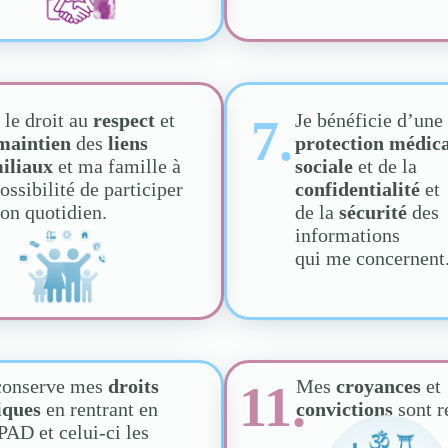
i le droit au
respect
et
Je bénéficie d’une
7.
maintien
des
liens
protection médic
iliaux
et ma famille à
sociale
et de la
possibilité de participer
confidentialité
et
on quotidien.
de la
sécurité
des
informations
qui me concernent
conserve mes
droits
Mes
croyances
et
11.
iques
en rentrant en
convictions
sont r
AD et celui-ci les