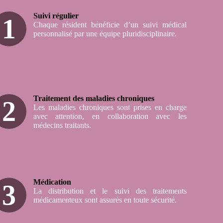
Suivi régulier
1
Chaque résident bénéficie d’un suivi médical
personnalisé par une équipe pluridisciplinaire.
Traitement des maladies chroniques
2
Les maladies chroniques sont prises en charge
avec attention, en collaboration avec les
médecins traitants.
Médication
3
La distribution et le suivi des traitements
médicamenteux sont assurés en toute sécurité.