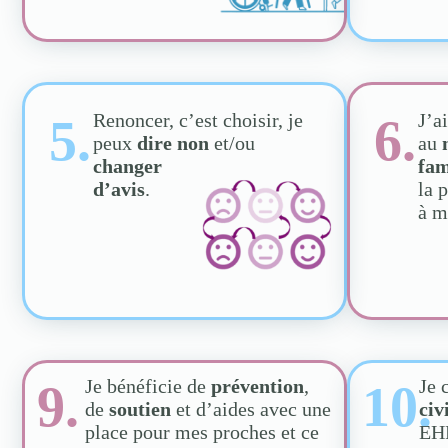
Renoncer, c’est choisir, je
J’a
5.
6.
peux
dire non
et/ou
au
changer
fam
d’avis
.
la 
à m
Je bénéficie de
prévention
,
Je 
9.
10.
de
soutien
et d’aides avec une
civ
place pour mes proches et ce
EHP